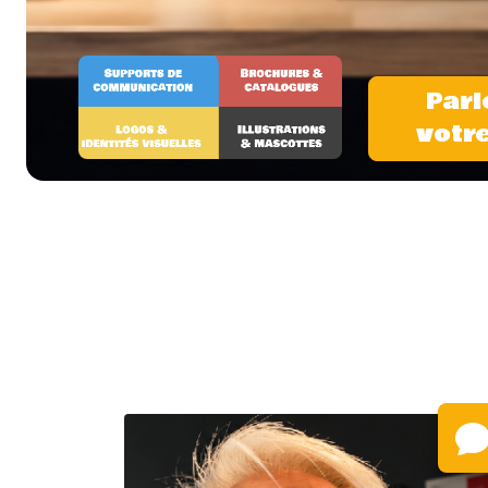
Parl
votre