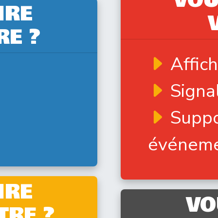
VOU
IRE
RE ?
Affic
Signa
Suppo
événeme
IRE
VO
TRE ?