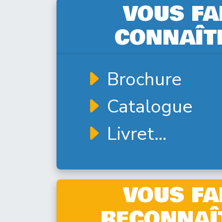
VOUS FA
CONNAÎT
Brochure
Catalogue
Livret...
VOUS FA
RECONNAÎ