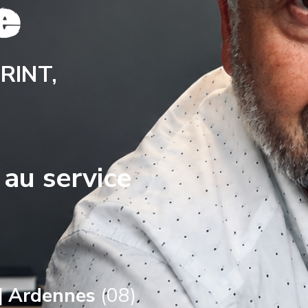
e
RINT,
 au service
|
Ardennes
(08)