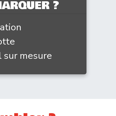
ARQUER ?
ration
tte
l sur mesure