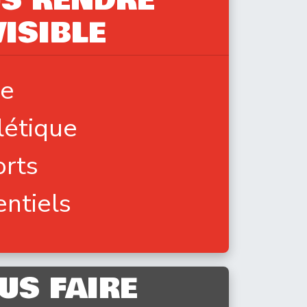
S RENDRE
VISIBLE
he
létique
rts
ntiels
US FAIRE