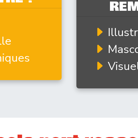
REM
Illust
lle
Masco
hiques
Visue