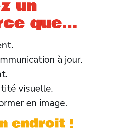
z un
rce que…
nt.
mmunication à jour.
t.
ité visuelle.
former en image.
 endroit !